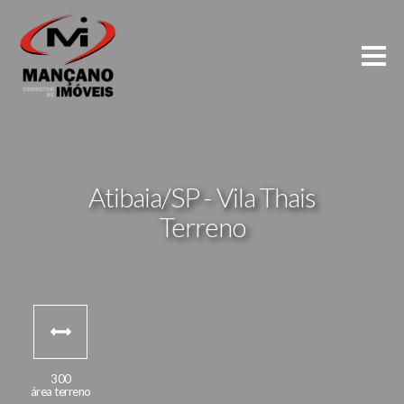
Atibaia/SP - Vila Thais
Terreno
300
área terreno